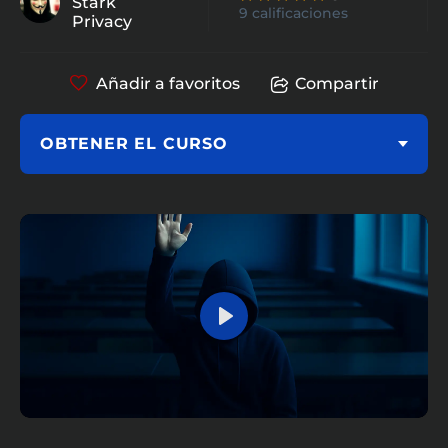
Stark
9 calificaciones
Privacy
Añadir a favoritos
Compartir
OBTENER EL CURSO
Play
Mute
Settings