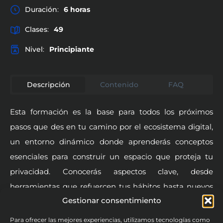
Duración
:
6 horas
Clases
:
49
Nivel
:
Principiante
Descripción
Contenido
FAQ
Re
Esta formación es la base para todos los próximos
pasos que des en tu camino por el ecosistema digital,
un entorno dinámico donde aprenderás conceptos
esenciales para construir un espacio que proteja tu
privacidad. Conocerás aspectos clave, desde
herramientas que refuercen tus hábitos hasta nuevos
Gestionar consentimiento
hábitos que deberás aplicar, además de la correcta
identificación de dispositivos que te permitan crear un
Para ofrecer las mejores experiencias, utilizamos tecnologías como