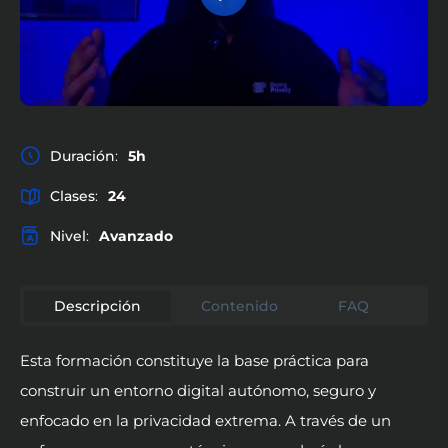
Play
Mute
Settings
Duración
:
5h
Clases
:
24
Nivel
:
Avanzado
Descripción
Contenido
FAQ
Re
Esta formación constituye la base práctica para
construir un entorno digital autónomo, seguro y
enfocado en la privacidad extrema. A través de un